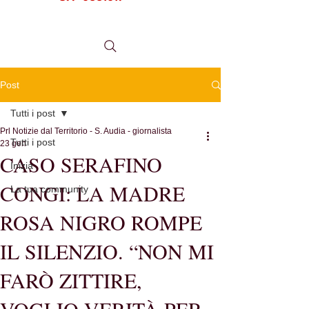
tel.
0984 999634
Post
Tutti i post
Prl Notizie dal Territorio - S. Audia - giornalista
Tutti i post
23 gen
CASO SERAFINO
Inizia
CONGI: LA MADRE
La tua community
ROSA NIGRO ROMPE
IL SILENZIO. “NON MI
FARÒ ZITTIRE,