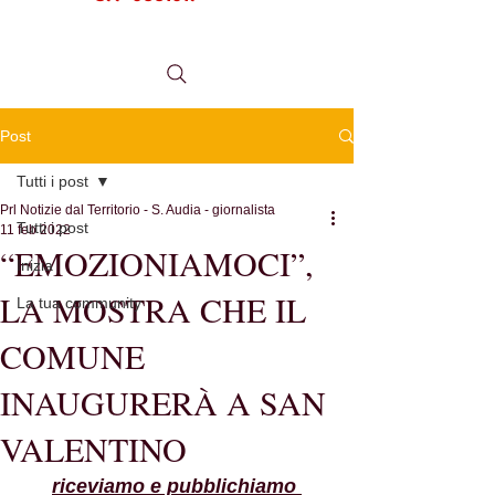
tel.
0984 999634
Post
Tutti i post
Prl Notizie dal Territorio - S. Audia - giornalista
Tutti i post
11 feb 2022
“EMOZIONIAMOCI”,
Inizia
LA MOSTRA CHE IL
La tua community
COMUNE
INAUGURERÀ A SAN
VALENTINO
riceviamo e pubblichiamo 