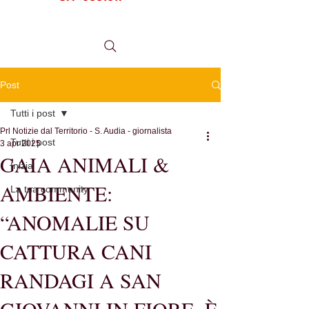
tel.
0984 999634
Post
Tutti i post
Prl Notizie dal Territorio - S. Audia - giornalista
Tutti i post
3 apr 2025
GAIA ANIMALI &
Inizia
AMBIENTE:
La tua community
“ANOMALIE SU
CATTURA CANI
RANDAGI A SAN