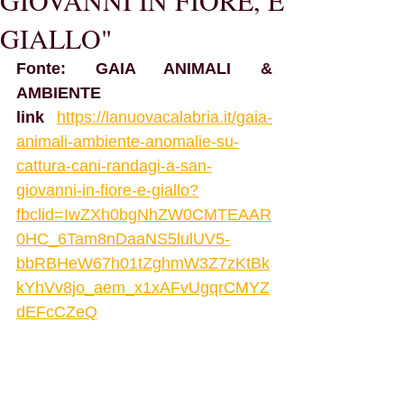
GIOVANNI IN FIORE, È
GIALLO"
Fonte: GAIA ANIMALI & 
AMBIENTE
link 
https://lanuovacalabria.it/gaia-
animali-ambiente-anomalie-su-
cattura-cani-randagi-a-san-
giovanni-in-fiore-e-giallo?
fbclid=IwZXh0bgNhZW0CMTEAAR
0HC_6Tam8nDaaNS5lulUV5-
bbRBHeW67h01tZghmW3Z7zKtBk
kYhVv8jo_aem_x1xAFvUgqrCMYZ
dEFcCZeQ