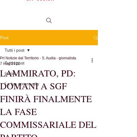
tel.
0984 999634
Post
Tutti i post
Prl Notizie dal Territorio - S. Audia - giornalista
Tutti i post
7 mag 2022
LAMMIRATO, PD:
Inizia
DOMANI A SGF
La tua community
FINIRÀ FINALMENTE
LA FASE
COMMISSARIALE DEL