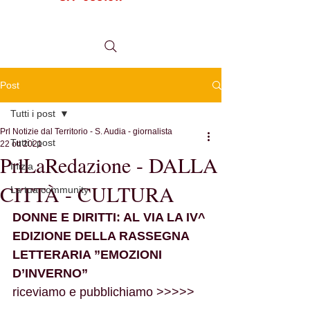
tel.
0984 999634
Post
Tutti i post
Prl Notizie dal Territorio - S. Audia - giornalista
Tutti i post
22 ott 2021
PrlLaRedazione - DALLA
Inizia
CITTÀ - CULTURA
La tua community
DONNE E DIRITTI: AL VIA LA IV^ 
EDIZIONE DELLA RASSEGNA 
LETTERARIA ”EMOZIONI 
D’INVERNO”
riceviamo e pubblichiamo >>>>>