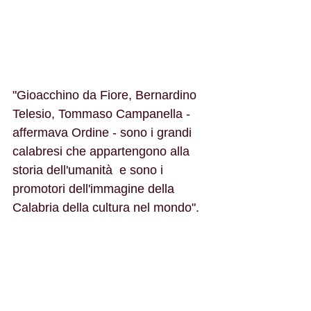
"Gioacchino da Fiore, Bernardino 
Telesio, Tommaso Campanella - 
affermava Ordine - sono i grandi 
calabresi che appartengono alla 
storia dell'umanità  e sono i 
promotori dell'immagine della 
Calabria della cultura nel mondo".
L'Assemblea dei Soci e tutti gli 
organi del Centro ne piangono 
la scomparsa e si stringono ai 
suoi cari.