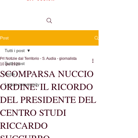
tel.
0984 999634
Post
Tutti i post
Prl Notizie dal Territorio - S. Audia - giornalista
Tutti i post
10 giu 2023
SCOMPARSA NUCCIO
Inizia
ORDINE: IL RICORDO
La tua community
DEL PRESIDENTE DEL
CENTRO STUDI
RICCARDO