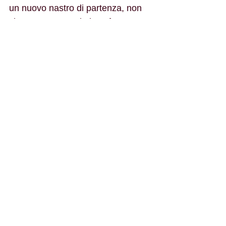
un nuovo nastro di partenza, non 
ci sottrarremo mai al confronto, 
non saremo mai in disaccordo a 
prescindere, ma riteniamo che gli 
ingredienti per un buon dialogo 
debbano essere il rispetto dei diritti 
dei lavoratori/trici, il rispetto dei 
ruoli, la trasparenza ed il buon 
senso.