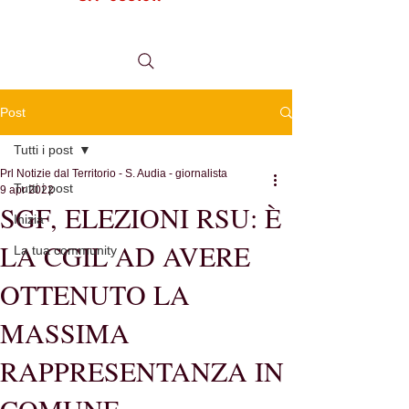
tel.
0984 999634
Post
Tutti i post
Prl Notizie dal Territorio - S. Audia - giornalista
Tutti i post
9 apr 2022
SGF, ELEZIONI RSU: È
Inizia
LA CGIL AD AVERE
La tua community
OTTENUTO LA
MASSIMA
RAPPRESENTANZA IN