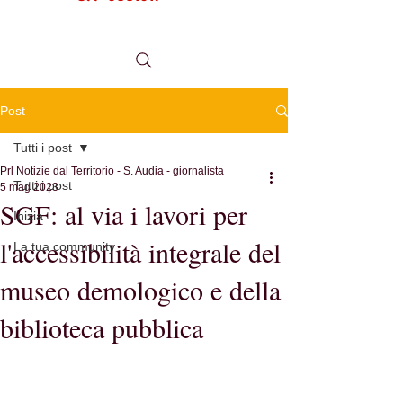
tel.
0984 999634
Post
Tutti i post
Prl Notizie dal Territorio - S. Audia - giornalista
Tutti i post
5 mag 2023
SGF: al via i lavori per
Inizia
l'accessibilità integrale del
La tua community
museo demologico e della
biblioteca pubblica