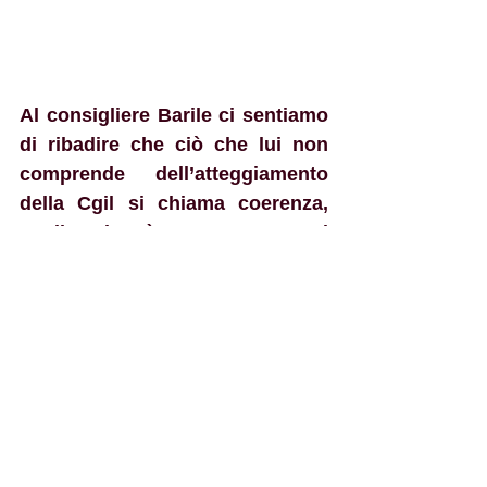
Al consigliere Barile ci sentiamo 
di ribadire che ciò che lui non 
comprende dell’atteggiamento 
della Cgil si chiama coerenza, 
quella che è mancata a Lui 
quando il commissario 
straordinario alla sanità era il 
governatore Scopelliti, che 
attraverso il piano di rientro ha 
continuato a svuotare i territori 
disagiati preferendo, invece, 
agire in deroga solo nei territori 
del reggino, come dimostra il 