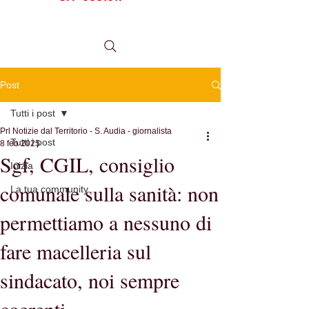
tel.
0984 999634
Post
Tutti i post
Prl Notizie dal Territorio - S. Audia - giornalista
Tutti i post
8 feb 2025
Sgf, CGIL, consiglio
Inizia
comunale sulla sanità: non
La tua community
permettiamo a nessuno di
fare macelleria sul
sindacato, noi sempre