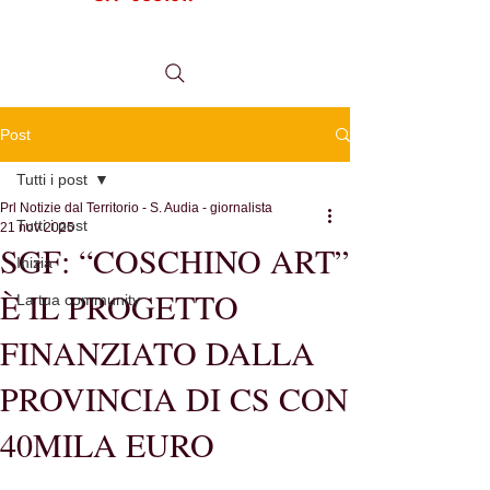
tel.
0984 999634
Post
Tutti i post
Prl Notizie dal Territorio - S. Audia - giornalista
Tutti i post
21 nov 2025
SGF: “COSCHINO ART”
Inizia
È IL PROGETTO
La tua community
FINANZIATO DALLA
PROVINCIA DI CS CON
40MILA EURO