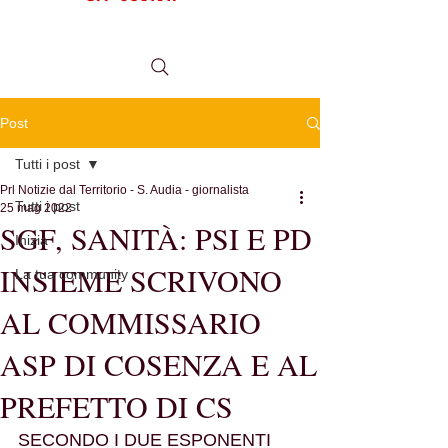
tel.
0984 999634
Post
Tutti i post
Prl Notizie dal Territorio - S. Audia - giornalista
Tutti i post
25 mag 2022
SGF, SANITÀ: PSI E PD
Inizia
INSIEME SCRIVONO
La tua community
AL COMMISSARIO
ASP DI COSENZA E AL
PREFETTO DI CS
SECONDO I DUE ESPONENTI 