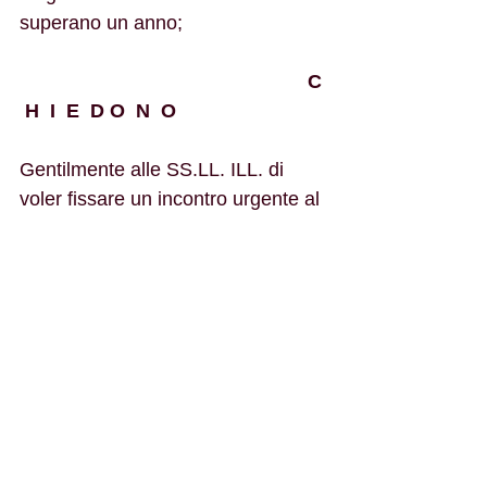
superano un anno;
C 
 H  I  E  D O  N  O
Gentilmente alle SS.LL. ILL. di 
voler fissare un incontro urgente al 
fine di trovare qualche soluzione 
che possa tranquillizzare la 
popolazione tutta. Fiduciosi 
rimangono in attesa di riscontro e 
colgono l’occasione per porgere 
distinti saluti.
Giovanni Oliverio