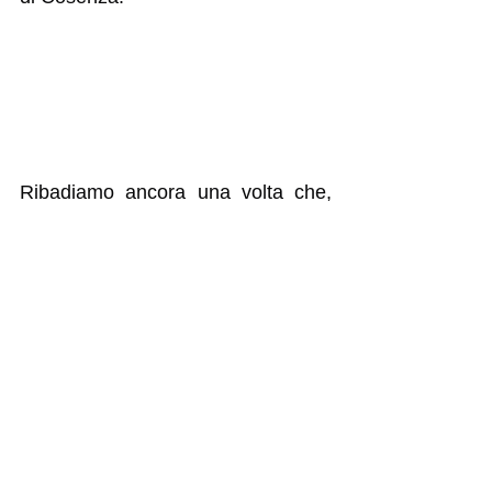
Ribadiamo ancora una volta che, 
da noi, ad essere carente è ancora 
il servizio di “Emergenza-Urgenza” 
(il 118) rimasto fermo ancora a 2 
medici e non 6 come di regola 
dovrebbero essere. I conti dunque, 
ancora una volta, non tornano. 
Il 
problema reale dunque non è 
ancora stato risolto.
Nel nostro territorio - si conclude 
mela nota -  permane ancora una 