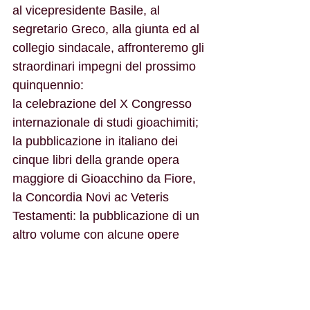
al vicepresidente Basile, al 
segretario Greco, alla giunta ed al 
collegio sindacale, affronteremo gli 
straordinari impegni del prossimo 
quinquennio:
la celebrazione del X Congresso 
internazionale di studi gioachimiti;
la pubblicazione in italiano dei 
cinque libri della grande opera 
maggiore di Gioacchino da Fiore, 
la Concordia Novi ac Veteris 
Testamenti: la pubblicazione di un 
altro volume con alcune opere 
minori dell'abate florense 
(Epistolae, Poemata Duo, De 
ultimis tribulationibus); il secondo 
volume della Expositio super 