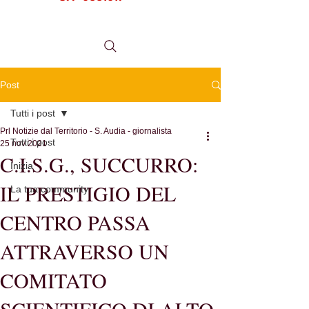
tel.
0984 999634
Post
Tutti i post
Prl Notizie dal Territorio - S. Audia - giornalista
Tutti i post
25 nov 2021
C.I.S.G., SUCCURRO:
Inizia
IL PRESTIGIO DEL
La tua community
CENTRO PASSA
ATTRAVERSO UN
COMITATO