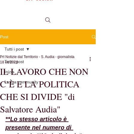
tel.
0984 999634
Post
Tutti i post
Prl Notizie dal Territorio - S. Audia - giornalista
Tutti i post
18 ott 2023
IL LAVORO CHE NON
Inizia
C’È E LA POLITICA
La tua community
CHE SI DIVIDE "di
Salvatore Audia"
**Lo stesso articolo è 
presente nel numero di 