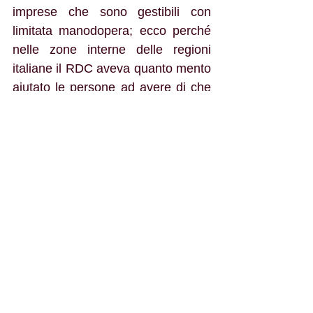
imprese che sono gestibili con 
limitata manodopera; ecco perché 
nelle zone interne delle regioni 
italiane il RDC aveva quanto mento 
aiutato le persone ad avere di che 
vivere.
Sappiamo anche che i bilanci delle 
regioni non sono floridi, come pure 
quelli dei comuni, sui quali per 
effetto della rimodulazione del RDC 
è caduto il peso dei non più 
percettori di reddito. Ma la politica 
una soluzione la deve pur trovare, 
non si può, come si è sempre fatto 
campare sulla pelle dei bisognosi, 
non si può continuare a chiedere il 