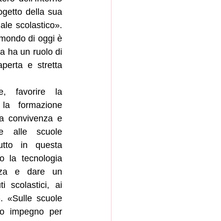
getto della sua 
le scolastico». 
mondo di oggi è 
a ha un ruolo di 
erta e stretta 
, favorire la 
la formazione 
la convivenza e 
me alle scuole 
utto in questa 
 la tecnologia 
zza e dare un 
ti scolastici, ai 
. «Sulle scuole 
ro impegno per 