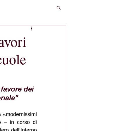
avori
cuole
favore dei 
onale"
 «modernissimi 
 – in corso di 
ero dell’Interno 