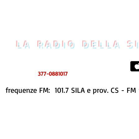
LA RADIO DELLA S
UOVO CENTRO MESSAGGI
tel. 0984 999634
ms e WhatsApp
377-0881017
frequenze FM: 101.7 SILA e prov. CS - FM 
STORIA
STAFF
PROGRAMMI
CONTATTI
REDAZIONE FB
PUBBLIC