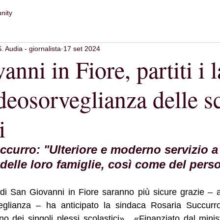
nity
S. Audia - giornalista
17 set 2024
nni in Fiore, partiti i l
ideosorveglianza delle s
i
curro: "Ulteriore e moderno servizio a 
 delle loro famiglie, così come del pers
di San Giovanni in Fiore saranno più sicure grazie – a
rveglianza – ha anticipato la sindaca Rosaria Succurro
erno dei singoli plessi scolastici».  «Finanziato dal minist