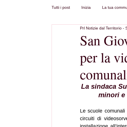
Tutti i post
Inizia
La tua commu
Prl Notizie dal Territorio - 
San Giova
per la v
comunal
La sindaca Suc
minori e
Le scuole comunali 
circuiti di videoso
installazione all’int