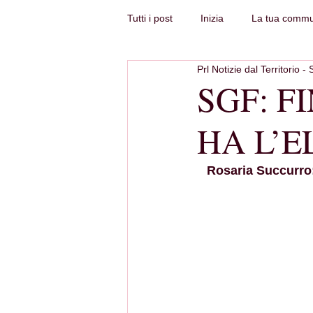
Tutti i post
Inizia
La tua commu
Prl Notizie dal Territorio - 
SGF: F
HA L’E
Rosaria Succurro: