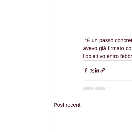
 “È un passo concreto – ha detto la sindaca – per la sicurezza di tutti, frutto dell’accordo che 
avevo già firmato co
l’obiettivo entro fe
Post recenti