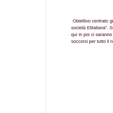
 Obiettivo centrato grazie al nostro paziente lavoro e all’impegno dell’Asp di Cosenza e della 
società Elitaliana”. 
qui in poi ci saranno
soccorsi per tutto il n