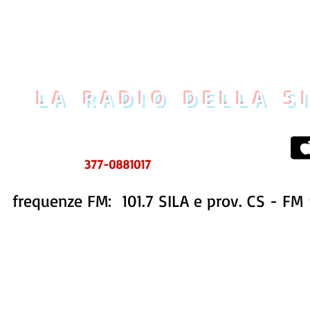
LA RADIO DELLA S
UOVO CENTRO MESSAGGI
tel. 0984 999634
ms e WhatsApp
377-0881017
frequenze FM: 101.7 SILA e prov. CS - FM 
STORIA
STAFF
PROGRAMMI
CONTATTI
REDAZIONE FB
PUBBLIC