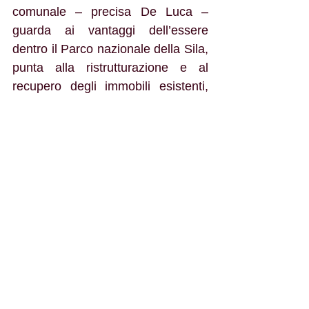
comunale – precisa De Luca – 
guarda ai vantaggi dell’essere 
dentro il Parco nazionale della Sila, 
punta alla ristrutturazione e al 
recupero degli immobili esistenti, 
scommette sul valore economico 
dell’ambiente, del rilancio 
dell’identità locale, del centro 
storico e del patrimonio pubblico». 
«Tra l’altro, con questo strumento, 
che presto diventerà operativo, 
diciamo No – conclude la sindaca 
Succurro – a nuovi casermoni di 
cemento e Sì all’energia e 
all’economia verde e circolare, alle 
produzioni materiali e immateriali 