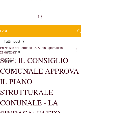
tel.
0984 999634
Post
Tutti i post
Prl Notizie dal Territorio - S. Audia - giornalista
Tutti i post
21 dic 2022
SGF: IL CONSIGLIO
Inizia
COMUNALE APPROVA
La tua community
IL PIANO
STRUTTURALE
CONUNALE - LA