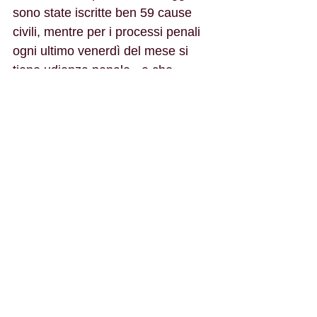
sono state iscritte ben 59 cause 
civili, mentre per i processi penali 
ogni ultimo venerdì del mese si 
tiene udienza penale - e che 
l'amministrazione della giustizia in 
loco significa per i cittadini 
Sangiovannesi un risparmio 
economico e di tempo importante.
L'augurio, - conclude il Dem 
Lacava-  è che chi di dovere 
provveda tempestivamente e 
scongiuri la chiusura.
Domenico Lacava Capogruppo 
PD in Consiglio comunale