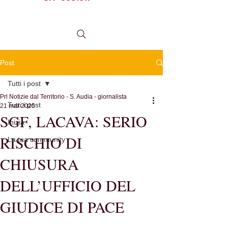
tel.
0984 999634
Post
Tutti i post
Prl Notizie dal Territorio - S. Audia - giornalista
Tutti i post
21 mar 2025
SGF, LACAVA: SERIO
Inizia
RISCHIO DI
La tua community
CHIUSURA
DELL’UFFICIO DEL
GIUDICE DI PACE