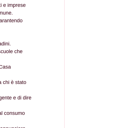
i e imprese 
omune. 
garantendo 
adini.
scuole che 
 Casa 
a chi è stato 
gente e di dire 
a al consumo 