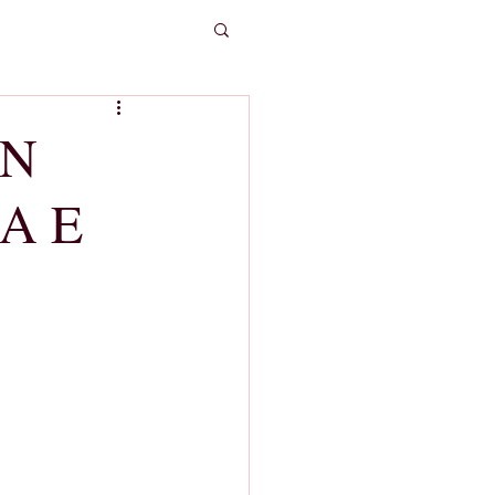
IN
A E