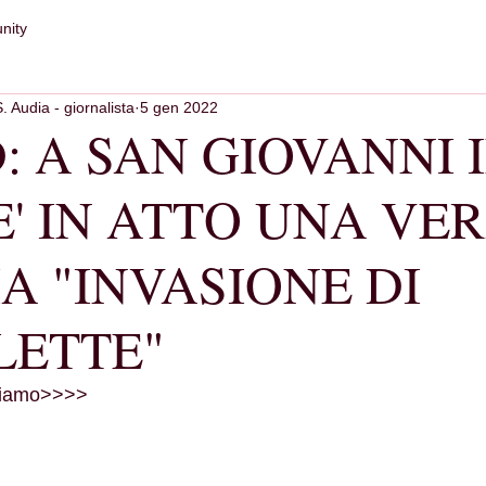
nity
S. Audia - giornalista
5 gen 2022
D: A SAN GIOVANNI 
E' IN ATTO UNA VER
A "INVASIONE DI
LETTE"
chiamo>>>>