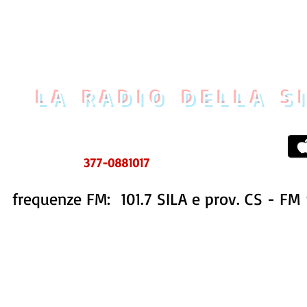
LA RADIO DELLA S
UOVO CENTRO MESSAGGI
tel. 0984 999634
ms e WhatsApp
377-0881017
frequenze FM: 101.7 SILA e prov. CS - FM 
STORIA
STAFF
PROGRAMMI
CONTATTI
REDAZIONE FB
PUBBLIC