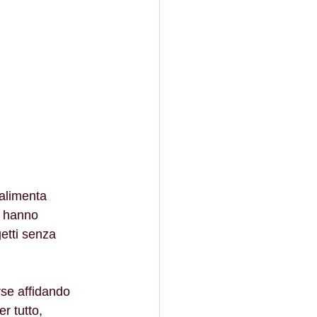
 alimenta 
i hanno 
etti senza 
rse affidando 
r tutto, 