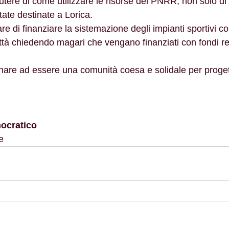
scutere di come utilizzare le risorse del PNRR, non solo d
tate destinate a Lorica.
tare di finanziare la sistemazione degli impianti sportivi c
ittà chiedendo magari che vengano finanziati con fondi re
tornare ad essere una comunità coesa e solidale per proget
mocratico
     