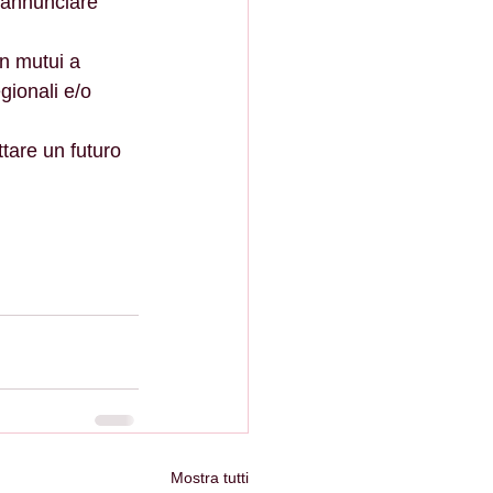
i annunciare 
on mutui a 
gionali e/o 
tare un futuro 
Mostra tutti