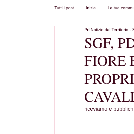
Tutti i post
Inizia
La tua commu
Prl Notizie dal Territorio - 
SGF, P
FIORE 
PROPRI
CAVAL
riceviamo e pubbli