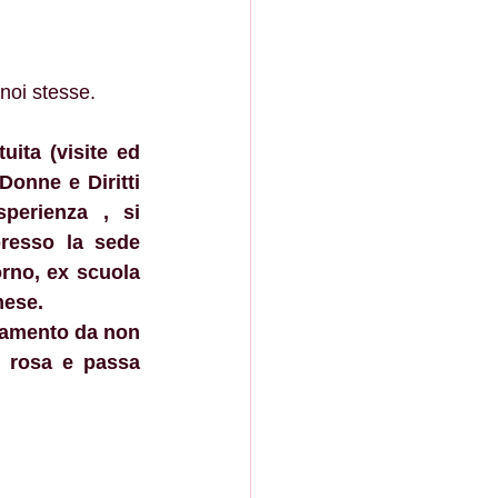
noi stesse.
ita (visite ed 
Donne e Diritti 
erienza , si 
resso la sede 
orno, ex scuola 
mese.
amento da non 
 rosa e passa 