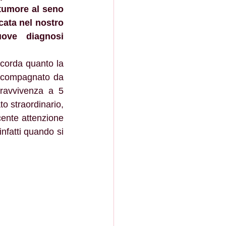
tumore al seno 
ata nel nostro 
ove diagnosi 
corda quanto la 
accompagnato da 
ravvivenza a 5 
o straordinario, 
cente attenzione 
nfatti quando si 