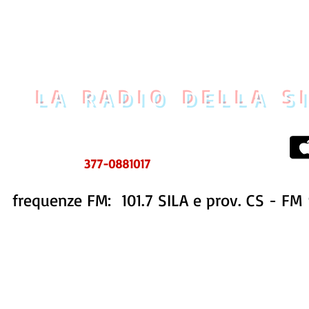
LA RADIO DELLA S
UOVO CENTRO MESSAGGI
tel. 0984 999634
ms e WhatsApp
377-0881017
frequenze FM: 101.7 SILA e prov. CS - FM 
STORIA
STAFF
PROGRAMMI
CONTATTI
REDAZIONE FB
PUBBLIC