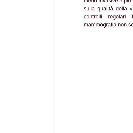
meno invasive e più e
sulla qualità della 
controlli regolari
mammografia non sono