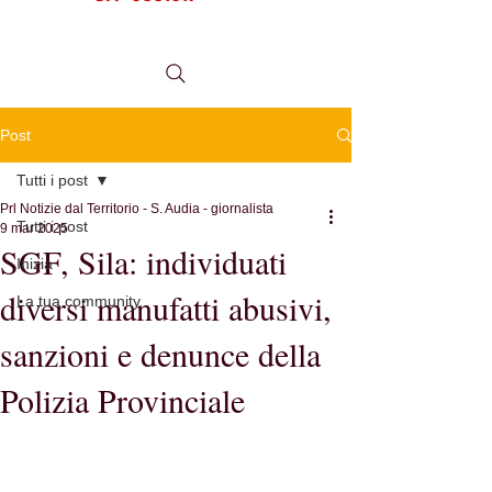
tel.
0984 999634
Post
Tutti i post
Prl Notizie dal Territorio - S. Audia - giornalista
Tutti i post
9 mar 2025
SGF, Sila: individuati
Inizia
diversi manufatti abusivi,
La tua community
sanzioni e denunce della
Polizia Provinciale