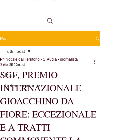
tel.
0984 999634
Post
Tutti i post
Prl Notizie dal Territorio - S. Audia - giornalista
Tutti i post
3 dic 2022
SGF, PREMIO
Inizia
INTERNAZIONALE
La tua community
GIOACCHINO DA
FIORE: ECCEZIONALE
E A TRATTI