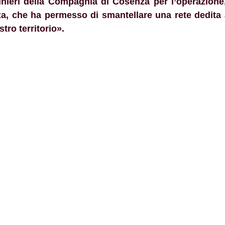
inieri della Compagnia di Cosenza per l’operazione
a, che ha permesso di smantellare una rete dedita a
tro territorio».