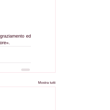
ngraziamento ed 
iore».
Mostra tutti