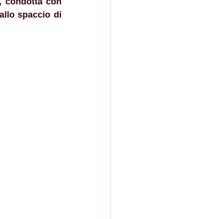
, condotta con 
llo spaccio di 