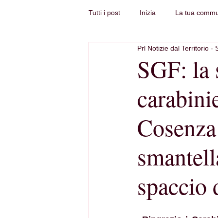
Tutti i post
Inizia
La tua commu
Prl Notizie dal Territorio - 
SGF: la 
carabini
Cosenza 
smantell
spaccio 