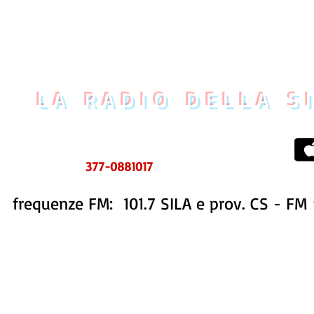
LA RADIO DELLA S
UOVO CENTRO MESSAGGI
tel. 0984 999634
ms e WhatsApp
377-0881017
frequenze FM: 101.7 SILA e prov. CS - FM 
STORIA
STAFF
PROGRAMMI
CONTATTI
REDAZIONE FB
PUBBLIC